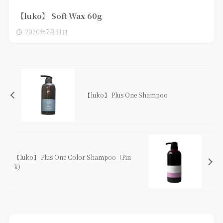
【luko】 Soft Wax 60g
2020年7月31日
【luko】 Plus One Shampoo
【luko】 Plus One Color Shampoo（Pin
k）