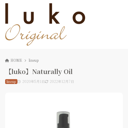
HOME
lineup
【luko】Naturally Oil
2020年5月1日
2022年12月7日
lineup